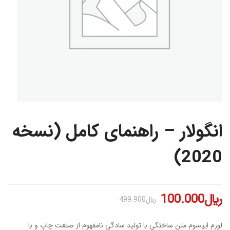
انگولار – راهنمای کامل (نسخه
2020)
﷼
100.000
﷼
499.900
لورم ایپسوم متن ساختگی با تولید سادگی نامفهوم از صنعت چاپ و با