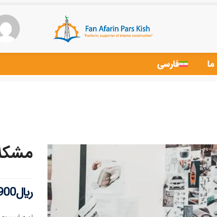
ما
فارسی
مشکلا
﷼
900
لورم ایپسوم 