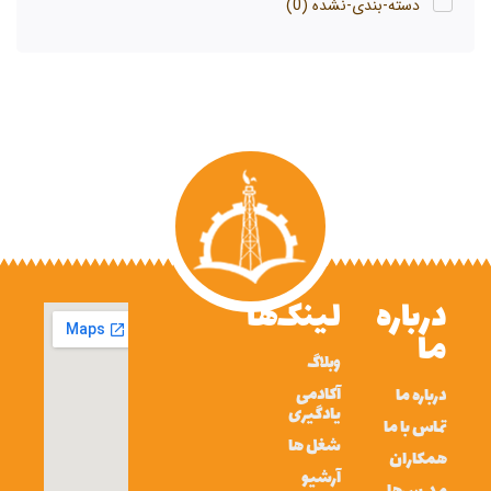
دسته-بندی-نشده
(0)
درباره
لینک‌ها
ما
وبلاگ
آکادمی
درباره ما
یادگیری
تماس با ما
شغل ها
همکاران
آرشیو