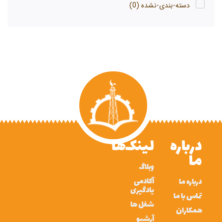
دسته-بندی-نشده
(0)
درباره
لینک‌ها
ما
وبلاگ
آکادمی
درباره ما
یادگیری
تماس با ما
شغل ها
همکاران
آرشیو