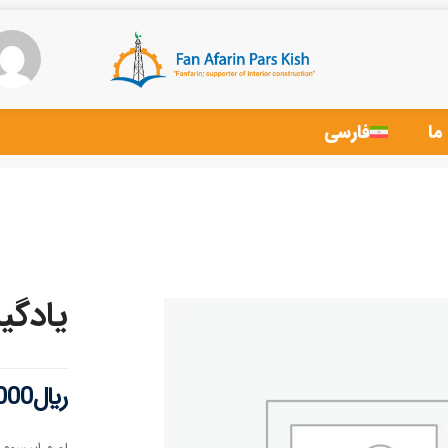
ما
فارسی
یادگی
﷼
000
لورم ایپسوم 