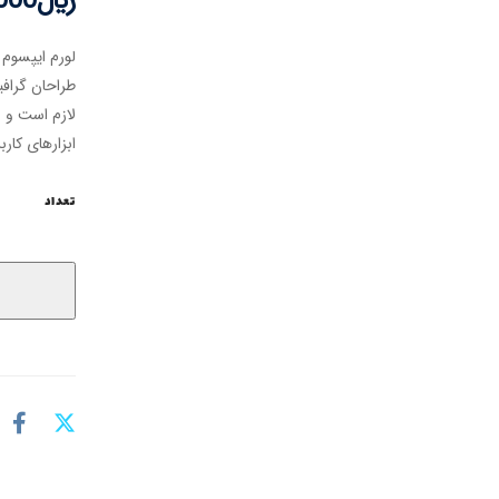
﷼
000
لورم ایپسوم 
طراحان گرافی
لازم است و ب
ابزارهای کارب
تعداد