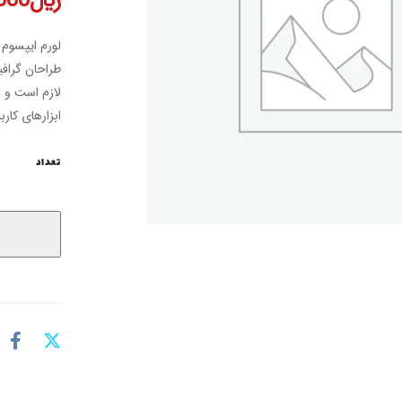
﷼
000
لورم ایپسوم 
طراحان گرافی
لازم است و ب
ابزارهای کارب
تعداد