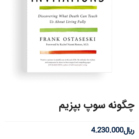
چگونه سوپ بپزیم
﷼
4.230.000