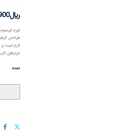
﷼
900
لورم ایپسوم 
طراحان گرافی
لازم است و ب
ابزارهای کارب
تعداد